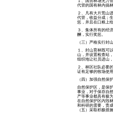
１、国营林场无力
代管的国有林内搞
２、凡有大片荒山
代管，收益分成；
惩，并且在口粮上
３、集体所有的经
酬，实行奖惩。
（三）严格实行封
１、封山育林既可
山，并设置检查站
组织地让社员进山
２、林区社队必要
证有足够的牧场使
（四）加强自然保
自然保护区，是保
事业，对于保存自
产等事业都具有极
在自然保护区内毁
和科研的需要，责
（五）采取积极措