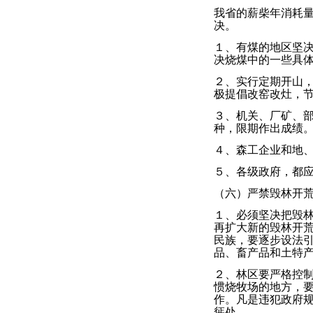
我省的薪柴年消耗
决。
１、有煤的地区坚
决烧煤中的一些具
２、实行定期开山
极提倡改窑改灶，
３、机关、厂矿、
种，限期作出成绩
４、森工企业和地
５、各级政府，都
（六）严禁毁林开
１、必须坚决把毁
再扩大新的毁林开
民族，要逐步设法
品、畜产品和土特
２、林区要严格控
惯烧牧场的地方，要
作。凡是违犯政府
惩处。