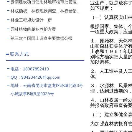
云南建设项目使用林地审核审批管理规范
业生产，就是放弃
如下规定：
林权确权、林权现状调查、林权登记、林权测绘、林权登记代办
（一）认真落实山
林业工程规划设计一所
根据国家、集体、
园林植物的越冬养护方案
一项重大政策，应
第三次全国国土调查主要数据公报
１、原始林、天然
山和森林归集体所
土改和１９６１年
联系方式
别地方确实把大量
加以调整。
电话：18087852419
２、人工造林及人工
体。
QQ：984234426@qq.com
地址：云南省昆明市盘龙区环城北路3号
３、水源林、风景
理，达到过熟期的
小城故事B座9层902A号
４、山林权属一经
并报省政府审查备
（二）建立和健全
为加强森林的抚育