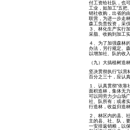
付工资给社队，也
工业，如加工“五把
销社收购，出省的
联营，为进一步走
森工负责投资，采
３、林化生产实行
采脂、收购到加工
４、为了加强森林
办法，另行规定。
以增加社、队的收
（九）大搞植树造
坚决贯彻执行“以营
百分之三十，应认
１、认真贯彻“依靠
面积造林，集体无
可以同劳力少山场
社、队所有；或者
行造林，收益归造
２、林区内的县、
主的县、社、队，
一安排返销粮，以