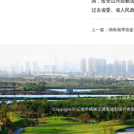
国，改变山河面貌
过去省委、省人民
上一篇：
湖南湘潭借鉴
首 页 |
业务范
Copyright © 云南华枫林业调查规划设计